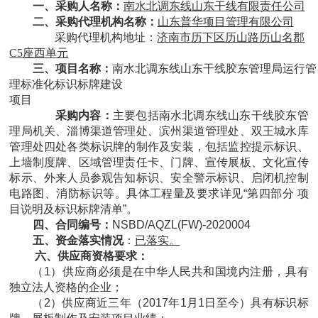
一、采购人名称：
南水北调东线山东干线有限责任公司
二、采购代理机构名称：
山东普华项目管理有限公司
采购代理机构地址：
济南市历下区历山路历山名郡
C5座西单元
三、
项目名称：
南水北调东线山东干线胶东管理局运行管
理标准化标识标牌建设
项目
采购内容：
主要包括南水北调东线山东干线胶东管
理局机关、淄博渠道管理处、滨州渠道管理处、双王城水库
管理处四处各类标识牌的制作及安装，包括监控提示标识、
上墙制度牌、区域管理责任卡、门牌、宣传展板、文化宣传
标示、外来人员参观告知标识、安全警示标识、启闭机控制
电路图、消防标识等。具体工程量及要求详见“第四部分 项
目说明及标识标牌清单”。
四、合同编号：
NSBD/AQZL(FW)-2020004
五、资金落实情况
：
已落实。
六、供应商资格要求：
（1）供应商必须是在中华人民共和国境内注册，具有
独立法人资格的企业；
（2）供应商近三年（2017年1月1日至今）具有标识标