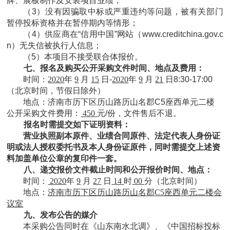
牌、展板制作及安装项目业绩；
（3）没有因骗取中标或严重违约等问题，被有关部门
暂停投标资格并在暂停期内等情形；
（4）供应商在“信用中国”网站（www.creditchina.gov.c
n）无失信被执行人信息；
（5）本项目不接受联合体报价。
七、报名及购买公开采购文件时间、地点及费用：
时间：
2020
年
9
月
15
日-
2020
年
9
月
21
日8:30-17:00
（北京时间，节假日除外）
地点：济南市历下区历山路历山名郡C5座西单元二楼
公开采购文件费用：
450
元/份，文件售后不退。
报名时需提交如下证明资料：
营业执照副本原件、业绩合同原件
、
法定代表人身份证
明或法人授权委托书及本人身份证
原件
，同时
需
提交
上述资
料加盖单位公章的复印件一套。
八、递交报价文件截止时间和公开报价时间、地点：
时间：
2020
年
9
月
27
日
14
时
00
分（北京时间）
地点：
济南市历下区历山路历山名郡C5座西单元二楼会
议室
九、发布公告的媒介
本采购公告同时在《山东南水北调》、《中国招标投标